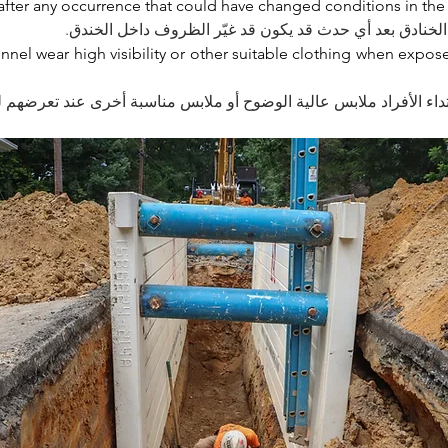
after any occurrence that could have changed conditions in the 
لخنادق بعد أي حدث قد يكون قد غيّر الظروف داخل الخندق
nnel wear high visibility or other suitable clothing when expose
رتداء الأفراد ملابس عالية الوضوح أو ملابس مناسبة أخرى عند تعرضهم