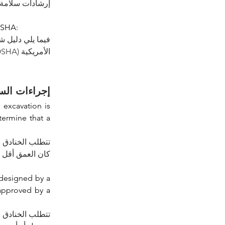
إرشادات سلامة.
OSHA:
فيما يلي دليل  
الأمريكية (OSHA):
إجراءات الس
excavation is 
ermine that a 
كان العمق أقل من 1.5 متر، فيجوز للشخص المختص أن يقرر عدم الحاجة.
designed by a 
approved by a 