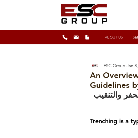
ABOUT US
SE
ESC Group
Jan 8
An Overview
Guidelines 
حفر والتنقيب
Trenching is a ty