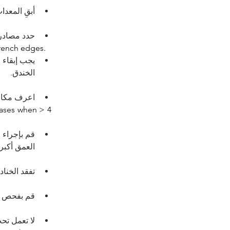
أبقِ المعد.
حدد مصادر.
trench edges.
الخندق.
اعرف مكان.
ases when > 4 
قم بإجراء 
العمق أكبر من 4.
تفقد الخنا.
قم بفحص ا.
لا تعمل ت.