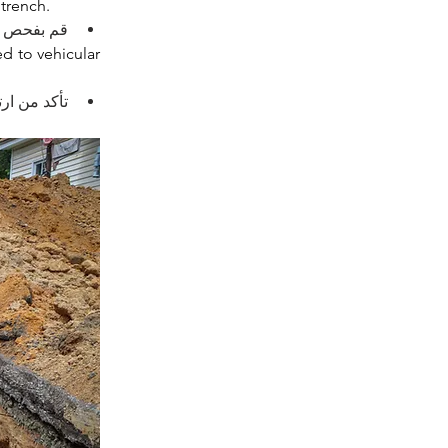
trench.
قم بفحص ا.
d to vehicular 
تأكد من ا.