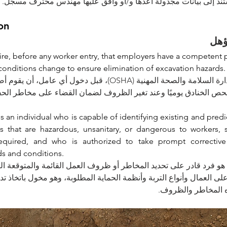
تند إلى بيانات مجدولة أعدها و/أو وافق عليها مهندس محترف مسجل
on 
ؤهل
e, before any worker entry, that employers have a competent p
 conditions change to ensure elimination of excavation hazards.
تتطلب م (OSHA)، قبل دخول أي عامل، أن يقوم أصحاب العمل بتعيين 
 الخنادق يوميًا وعند تغير الظروف لضمان القضاء على مخاطر الح
 an individual who is capable of identifying existing and predi
s that are hazardous, unsanitary, or dangerous to workers, s
required, and who is authorized to take prompt corrective
ds and conditions.
و فرد قادر على تحديد المخاطر أو ظروف العمل القائمة والمتوقعة ال
على العمال وأنواع التربة وأنظمة الحماية المطلوبة، وهو مخول باتخاذ ت
ه المخاطر والظروف