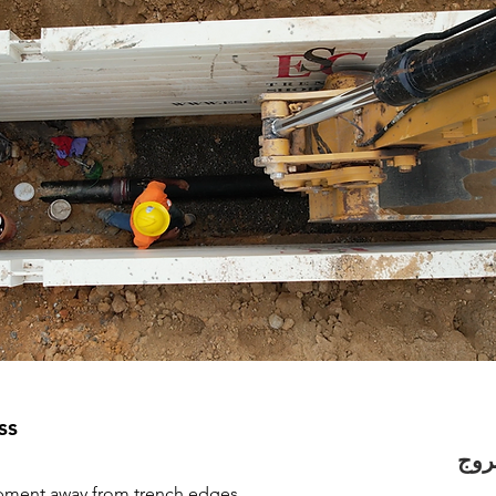
ss
روج
ment away from trench edges. 