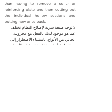
than having to remove a collar or 
reinforcing plate and then cutting out 
the individual hollow sections and 
putting new ones back.
لا توجد صيغة سرية لإصلاح النظام تختلف 
عما هو موجود لديك بالفعل مع مخزونك 
الحالي من الألواح، باستثناء الاضطرار إلى 
إزالة طوق أو لوحة تقوية ثم قطع الأجزاء 
المجوفة الفردية وإعادة وضع الأجزاء 
الجديدة.
Call us today at Dubai 
+971 4575 9690 & 
+971 2550 6188
 or email us 
inquiry@esctrenchsafety.com
 visit 
www.esctrenchsafety.com
 for more 
information.
اتصل بنا اليوم على الرقم +971 4575 9690 
و+971 2550 6188 في دبي أو راسلنا عبر 
البريد الإلكتروني 