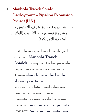
Manhole Trench Shield 
Deployment – Pipeline Expansion 
Project (U.S.)
نشر دروع خنادق غرف التفتيش - 
مشروع توسيع خط الأنابيب (الولايات 
المتحدة الأمريكية)
ESC developed and deployed 
custom 
Manhole Trench 
Shields
 to support a large-scale 
pipeline network expansion. 
These 
shields provided wider 
shoring sections
 to 
accommodate manholes and 
basins, allowing crews to 
transition seamlessly between 
narrow 
trenches and larger pits
. 
Impact:
Reduced repositioning 