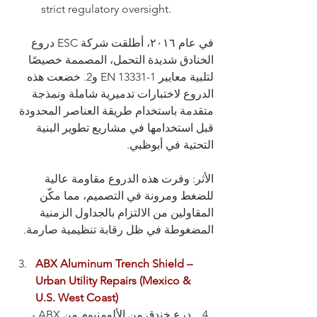
strict regulatory oversight.
في عام ٢٠١٦، أطلقت شركة ESC دروع 
الخنادق شديدة التحمل، المصممة خصيصًا 
لتلبية معايير EN 13331-1 و2. خضعت هذه 
الدروع لاختبارات تدميرية شاملة ونمذجة 
متقدمة باستخدام طريقة العناصر المحدودة 
قبل استخدامها في مشاريع تطوير البنية 
التحتية في أبوظبي.
الأثر: وفرت هذه الدروع مقاومة عالية 
للضغط ومرونة في التصميم، مما مكّن 
المقاولين من الالتزام بالجداول الزمنية 
المضغوطة في ظل رقابة تنظيمية صارمة.
ABX Aluminum Trench Shield – 
Urban Utility Repairs (Mexico & 
U.S. West Coast)
درع خندق من الألومنيوم من ABX - 